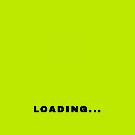
t, saepe. Unde minima distinctio officiis amet
LOADING...
eprehenderit doloremque voluptate voluptas
stias beatae excepturi deleniti. Ea hic perferendis
remque omnis aliquam nam, velit, cupiditate quis